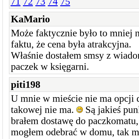
71
72
73
74
75
KaMario
Może faktycznie było to mniej n
faktu, że cena była atrakcyjna.
Właśnie dostałem smsy z wiado
paczek w księgarni.
piti198
U mnie w mieście nie ma opcji 
takowej nie ma.
Są jakieś pun
brałem dostawę do paczkomatu, b
mogłem odebrać w domu, tak mi