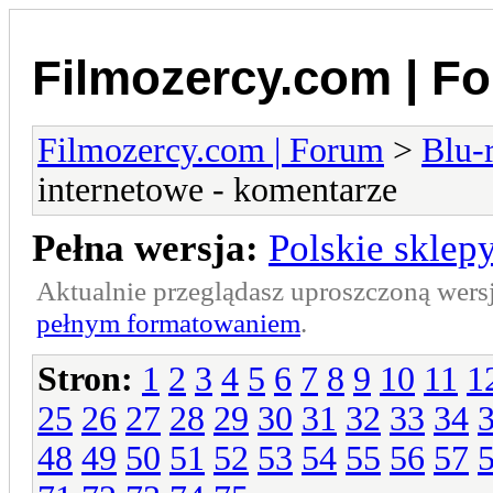
Filmozercy.com | F
Filmozercy.com | Forum
>
Blu-
internetowe - komentarze
Pełna wersja:
Polskie sklep
Aktualnie przeglądasz uproszczoną wers
pełnym formatowaniem
.
Stron:
1
2
3
4
5
6
7
8
9
10
11
1
25
26
27
28
29
30
31
32
33
34
48
49
50
51
52
53
54
55
56
57