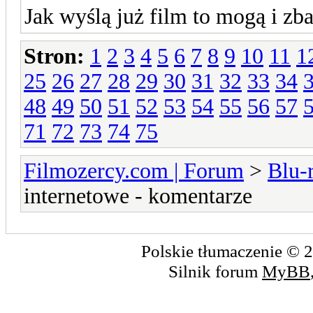
Jak wyślą już film to mogą i z
Stron:
1
2
3
4
5
6
7
8
9
10
11
1
25
26
27
28
29
30
31
32
33
34
48
49
50
51
52
53
54
55
56
57
71
72
73
74
75
Filmozercy.com | Forum
>
Blu-
internetowe - komentarze
Polskie tłumaczenie ©
Silnik forum
MyBB