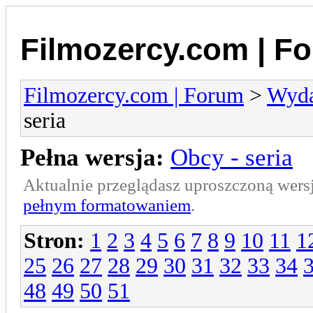
Filmozercy.com | F
Filmozercy.com | Forum
>
Wyda
seria
Pełna wersja:
Obcy - seria
Aktualnie przeglądasz uproszczoną wers
pełnym formatowaniem
.
Stron:
1
2
3
4
5
6
7
8
9
10
11
1
25
26
27
28
29
30
31
32
33
34
48
49
50
51