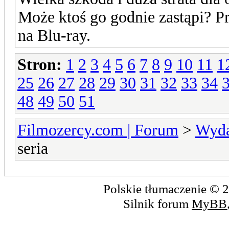
Może ktoś go godnie zastąpi? 
na Blu-ray.
Stron:
1
2
3
4
5
6
7
8
9
10
11
1
25
26
27
28
29
30
31
32
33
34
48
49
50
51
Filmozercy.com | Forum
>
Wyda
seria
Polskie tłumaczenie ©
Silnik forum
MyBB