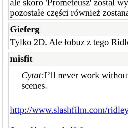
ale skoro 'Prometeusz' został 
pozostałe części również zostan
Gieferg
Tylko 2D. Ale łobuz z tego Ridl
misfit
Cytat:
I’ll never work withou
scenes.
http://www.slashfilm.com/ridle