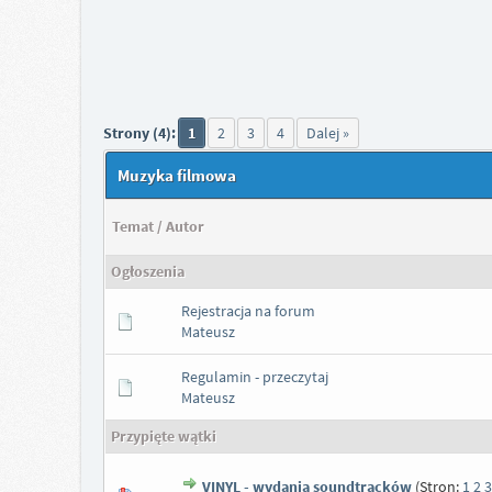
Strony (4):
1
2
3
4
Dalej »
Muzyka filmowa
Temat
/
Autor
Ogłoszenia
Rejestracja na forum
Mateusz
Regulamin - przeczytaj
Mateusz
Przypięte wątki
VINYL - wydania soundtracków
(Stron:
1
2
3