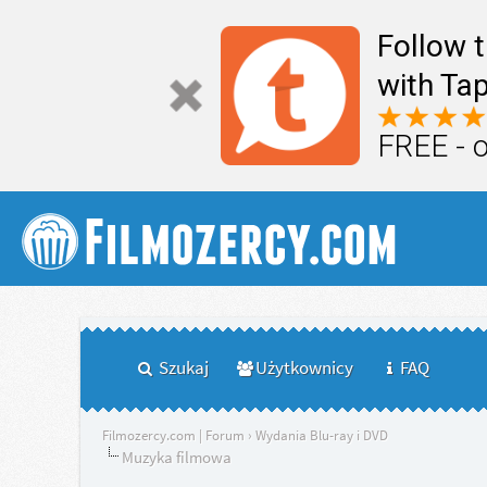
Follow 
with Tap
FREE - 
Szukaj
Użytkownicy
FAQ
Filmozercy.com | Forum
›
Wydania Blu-ray i DVD
Muzyka filmowa