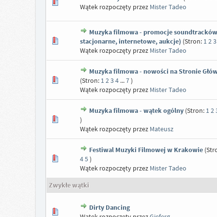
Wątek rozpoczęty przez
Mister Tadeo
Muzyka filmowa - promocje soundtracków
stacjonarne, internetowe, aukcje)
(Stron:
1
2
3
Wątek rozpoczęty przez
Mister Tadeo
Muzyka filmowa - nowości na Stronie Głó
(Stron:
1
2
3
4
...
7
)
Wątek rozpoczęty przez
Mister Tadeo
Muzyka filmowa - wątek ogólny
(Stron:
1
2
)
Wątek rozpoczęty przez
Mateusz
Festiwal Muzyki Filmowej w Krakowie
(Str
4
5
)
Wątek rozpoczęty przez
Mister Tadeo
Zwykłe wątki
Dirty Dancing
Wątek rozpoczęty przez
Gieferg