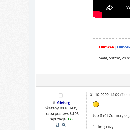
Filmweb
|
Filmos
Gunn, Safran, Zasla
31-10-2020, 18:00
(Ten 
Gieferg
Skazany na Blu-ray
Liczba postów: 8,108
top-5 ról Connery'eg
Reputacja:
173
1 - Imię róży