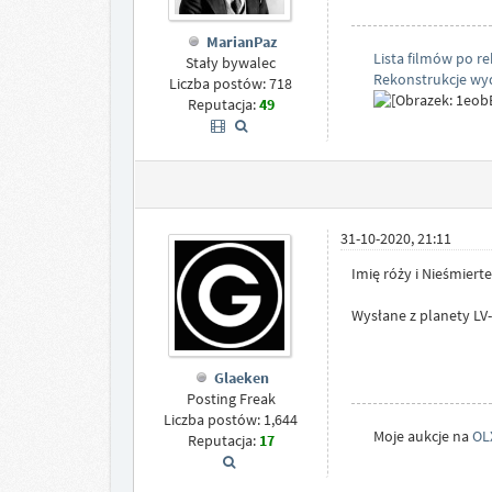
MarianPaz
Lista filmów po re
Stały bywalec
Rekonstrukcje wyd
Liczba postów: 718
Reputacja:
49
31-10-2020, 21:11
Imię róży i Nieśmierte
Wysłane z planety LV-
Glaeken
Posting Freak
Liczba postów: 1,644
Moje aukcje na
OL
Reputacja:
17