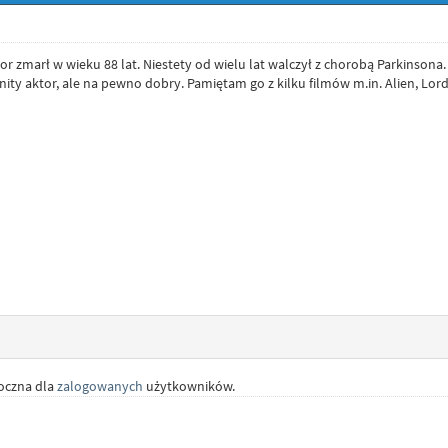
tor zmarł w wieku 88 lat. Niestety od wielu lat walczył z chorobą Parkinsona.
ity aktor, ale na pewno dobry. Pamiętam go z kilku filmów m.in. Alien, Lord o
doczna dla
zalogowanych
użytkowników.