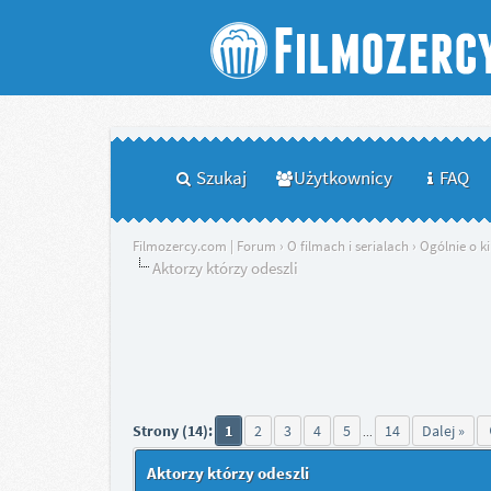
Szukaj
Użytkownicy
FAQ
Filmozercy.com | Forum
›
O filmach i serialach
›
Ogólnie o ki
Aktorzy którzy odeszli
Strony (14):
1
2
3
4
5
14
Dalej »
...
Aktorzy którzy odeszli