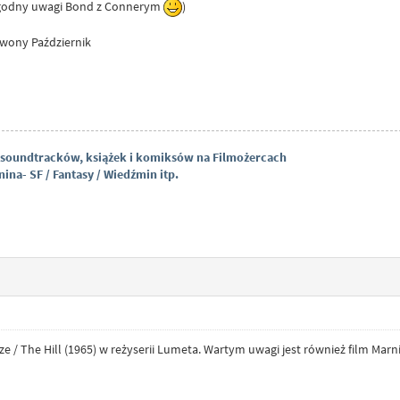
y godny uwagi Bond z Connerym
)
rwony Październik
 soundtracków, książek i komiksów na Filmożercach
ina- SF / Fantasy / Wiedźmin itp.
/ The Hill (1965) w reżyserii Lumeta. Wartym uwagi jest również film Marni