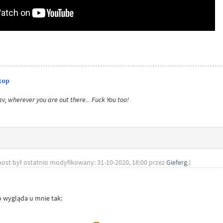
kop
v, wherever you are out there... Fuck You too!
post był ostatnio modyfikowany: 31-10-2020, 18:00 przez
Gieferg
.)
o wygląda u mnie tak: