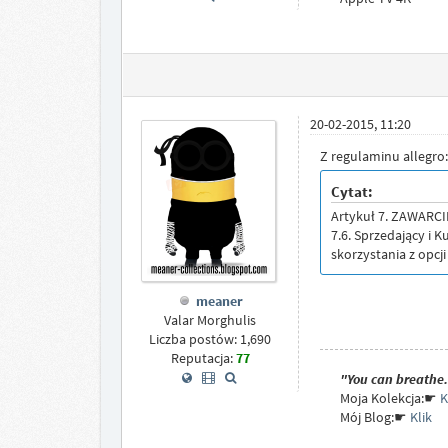
20-02-2015, 11:20
Z regulaminu allegro:
Cytat:
Artykuł 7. ZAWARC
7.6. Sprzedający i 
skorzystania z opcji
meaner
Valar Morghulis
Liczba postów: 1,690
Reputacja:
77
"You can breathe. 
Moja Kolekcja:☛
K
Mój Blog:☛
Klik