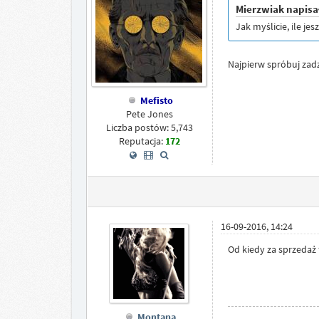
Mierzwiak napisa
Jak myślicie, ile j
Najpierw spróbuj zadz
Mefisto
Pete Jones
Liczba postów: 5,743
Reputacja:
172
16-09-2016, 14:24
Od kiedy za sprzedaż f
Montana