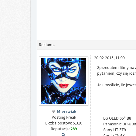
Reklama
20-02-2015, 11:09
Sprzedałem filmy na al
pytaniem, czy się rozm
Jak myślicie, ile jes
Mierzwiak
Posting Freak
LG OLED 65" B8
Liczba postów: 5,310
Panasonic DP-UB
Reputacja:
289
Sony HT-ZF9
Apple TV 4K