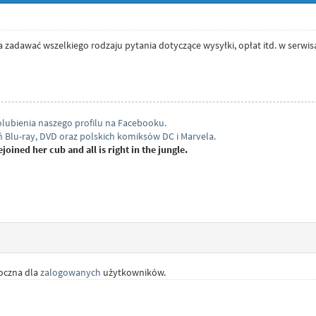
adawać wszelkiego rodzaju pytania dotyczące wysyłki, opłat itd. w serwisa
ubienia naszego profilu na Facebooku.
 Blu-ray, DVD oraz polskich komiksów DC i Marvela.
joined her cub and all is right in the jungle.
doczna dla
zalogowanych
użytkowników.