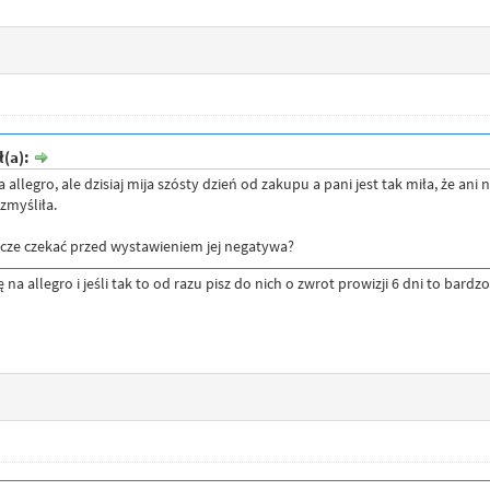
ł(a):
allegro, ale dzisiaj mija szósty dzień od zakupu a pani jest tak miła, że ani
zmyśliła.
eszcze czekać przed wystawieniem jej negatywa?
 na allegro i jeśli tak to od razu pisz do nich o zwrot prowizji 6 dni to bar