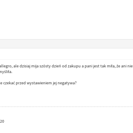
legro, ale dzisiaj mija szósty dzień od zakupu a pani jest tak miła, że ani n
yśliła.
zcze czekać przed wystawieniem jej negatywa?
820