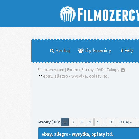
Szukaj
Użytkownicy
FAQ
Filmozercy.com | Forum
›
Blu-ray i DVD
›
Zakupy
ebay, allegro - wysyłka, opłaty itd.
Strony (10):
1
2
3
4
5
10
Dalej »
...
ebay, allegro - wysyłka, opłaty itd.