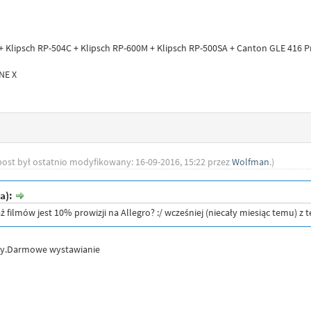
 + Klipsch RP-504C + Klipsch RP-600M + Klipsch RP-500SA + Canton GLE 416 P
NE X
post był ostatnio modyfikowany: 16-09-2016, 15:22 przez
Wolfman
.)
a):
 filmów jest 10% prowizji na Allegro? :/ wcześniej (niecały miesiąc temu) z t
bay.Darmowe wystawianie