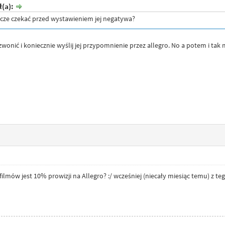
ł(a):
eszcze czekać przed wystawieniem jej negatywa?
wonić i koniecznie wyślij jej przypomnienie przez allegro. No a potem i tak
ilmów jest 10% prowizji na Allegro? :/ wcześniej (niecały miesiąc temu) z teg