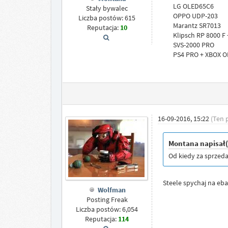
LG OLED65C6
Stały bywalec
OPPO UDP-203
Liczba postów: 615
Marantz SR7013
Reputacja:
10
Klipsch RP 8000 F
SVS-2000 PRO
PS4 PRO + XBOX O
16-09-2016, 15:22
(Ten 
Montana napisał(
Od kiedy za sprzedaż
Steele spychaj na e
Wolfman
Posting Freak
Liczba postów: 6,054
Reputacja:
114