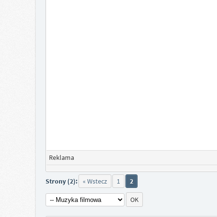
Reklama
Strony (2):
« Wstecz
1
2