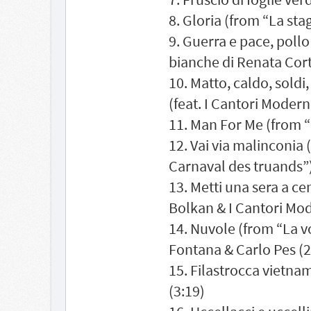
8. Gloria (from “La sta
9. Guerra e pace, pollo 
bianche di Renata Corti
10. Matto, caldo, sold
(feat. I Cantori Modern
11. Man For Me (from “O
12. Vai via malinconia 
Carnaval des truands”)
13. Metti una sera a ce
Bolkan & I Cantori Mod
14. Nuvole (from “La 
Fontana & Carlo Pes (2
15. Filastrocca vietnam
(3:19)