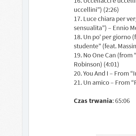
16. Uccellacci e uccelli
uccellini”) (2:26)
17. Luce chiara per ve
sensualita”) – Ennio M
18. Un po’ per giorno 
studente” (feat. Massim
19. No One Can (from “S
Robinson) (4:01)
20. You And I – From “I
21. Un amico – From “R
Czas trwania
: 65:06