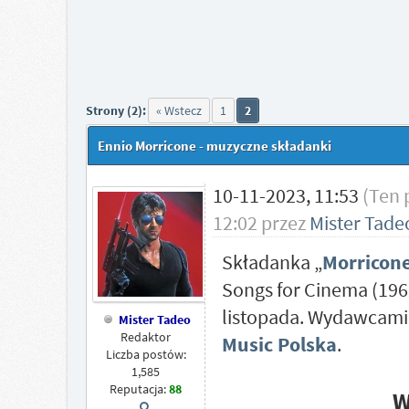
Strony (2):
« Wstecz
1
2
Ennio Morricone - muzyczne składanki
10-11-2023, 11:53
(Ten 
12:02 przez
Mister Tade
Składanka „
Morricon
Songs for Cinema (196
listopada. Wydawcami
Mister Tadeo
Redaktor
Music Polska
.
Liczba postów:
1,585
Reputacja:
88
W