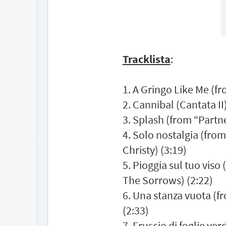
Tracklista
:
1. A Gringo Like Me (fr
2. Cannibal (Cantata II
3. Splash (from “Partne
4. Solo nostalgia (fro
Christy) (3:19)
5. Pioggia sul tuo vis
The Sorrows) (2:22)
6. Una stanza vuota (fr
(2:33)
7. Fruscio di foglie ver