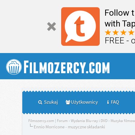
Follow 
with Tap
FREE - 
Szukaj
Użytkownicy
FAQ
Filmozercy.com | Forum
›
Wydania Blu-ray i DVD
›
Muzyka filmo
Ennio Morricone - muzyczne składanki