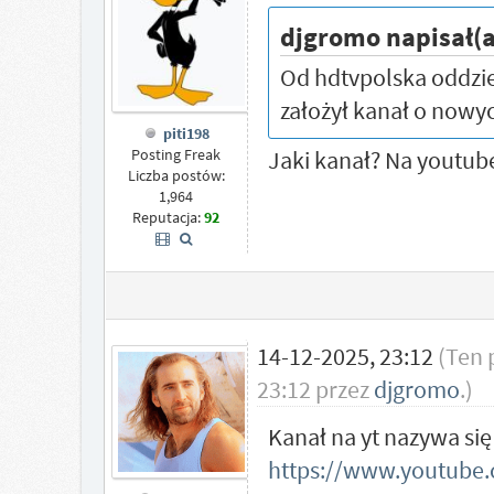
djgromo napisał(a
Od hdtvpolska oddziel
założył kanał o nowy
piti198
Jaki kanał? Na youtube
Posting Freak
Liczba postów:
1,964
Reputacja:
92
14-12-2025, 23:12
(Ten 
23:12 przez
djgromo
.)
Kanał na yt nazywa się
https://www.youtube