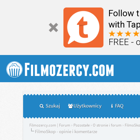
Follow 
with Tap
FREE - 
Szukaj
Użytkownicy
FAQ
Filmozercy.com | Forum
›
Pozostałe
›
O stronie i forum
›
FilmoSk
FilmoSkop - opinie i komentarze