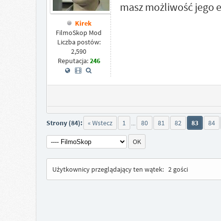
masz możliwość jego e
Kirek
FilmoSkop Mod
Liczba postów:
2,590
Reputacja:
246
Strony (84):
« Wstecz
1
80
81
82
83
84
...
Użytkownicy przeglądający ten wątek:
2 gości