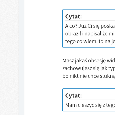
Cytat:
A co? Już Ci się posk
obraził i napisał że m
tego co wiem, to na j
Masz jakąś obsesję wid
zachowujesz się jak ty
bo nikt nie chce stukną
Cytat:
Mam cieszyć się z te