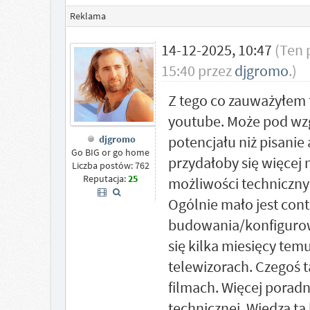
Reklama
14-12-2025, 10:47
(Ten 
15:40 przez
djgromo
.)
Z tego co zauważyłem 
youtube. Może pod w
potencjału niż pisanie
djgromo
Go BIG or go home
przydałoby się więcej
Liczba postów: 762
Reputacja:
25
możliwości techniczny
Ogólnie mało jest con
budowania/konfigurow
się kilka miesięcy tem
telewizorach. Czegoś
filmach. Więcej porad
technicznej. Wiedza t