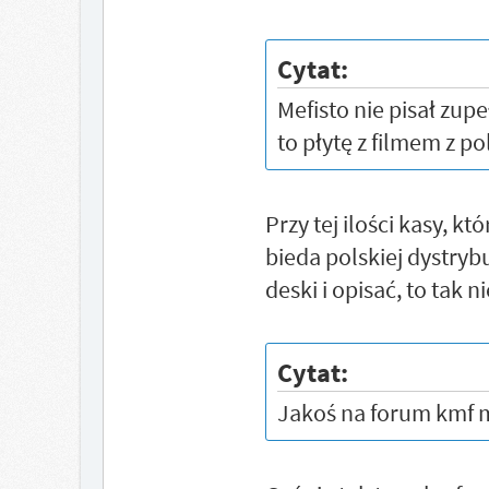
Cytat:
Mefisto nie pisał zup
to płytę z filmem z po
Przy tej ilości kasy, k
bieda polskiej dystryb
deski i opisać, to tak
Cytat:
Jakoś na forum kmf m