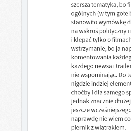
szersza tematyka, bo f
ogólnych (w tym gołe
stanowiło wymówkę do 
na wskroś polityczny i
i klepać tylko o filma
wstrzymanie, bo ja n
komentowania każdego
każdego newsa i traile
nie wspominając. Do te
nigdzie indziej elemen
choćby i dla samego sp
jednak znacznie dłużej
jeszcze wcześniejszego
naprawdę nie wiem co 
piernik z wiatrakiem.