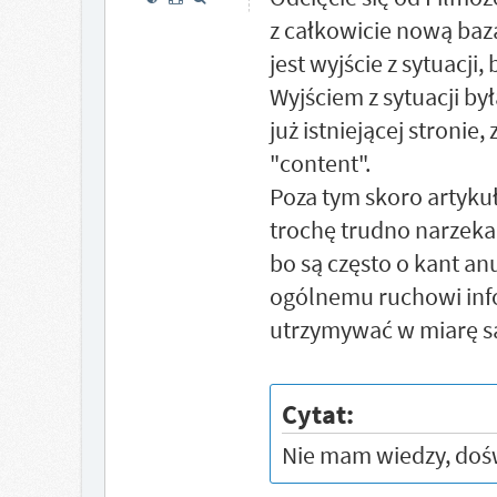
z całkowicie nową bazą
jest wyjście z sytuacji,
Wyjściem z sytuacji by
już istniejącej stroni
"content".
Poza tym skoro artykuł
trochę trudno narzeka
bo są często o kant an
ogólnemu ruchowi infor
utrzymywać w miarę s
Cytat:
Nie mam wiedzy, dośw