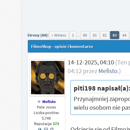
Strony (84):
« Wstecz
1
80
81
82
83
84
...
FilmoSkop - opinie i komentarze
14-12-2025, 04:10
(Ten 
04:12 przez
Mefisto
.)
piti198 napisał(a)
Przynajmniej zapropo
Mefisto
wielu osobom nie pas
Pete Jones
Liczba postów:
5,748
Reputacja:
173
Odcięcie się od Filmo