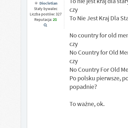
To nie jest kraj dla sta
Diocletian
czy
Stały bywalec
Liczba postów: 327
To Nie Jest Kraj Dla St
Reputacja:
21
No country for old me
czy
No Country for Old Me
czy
No Country For Old M
Po polsku pierwsze, po
popadnie?
To ważne, ok.