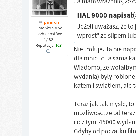
Ja mam wrazenie, ze ca
HAL 9000 napisał(
paniron
Jeżeli uważasz, że to
FilmoSkop Mod
wprost" ze slipem lub 
Liczba postów:
1,132
Reputacja:
103
Nie troluje. Ja nie nap
dla mnie to ta sama ka
Wiadomo, ze wolalbym 
wydania) byly robione
katem i swiatlem, ale ta
Teraz jak tak mysle, t
mozliwosc, ze od teraz 
co z tymi 45000 wydan
Gdyby od poczatku fil