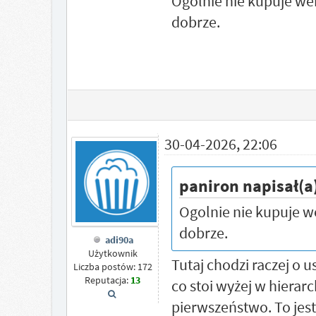
Ogolnie nie kupuje wers
dobrze.
30-04-2026, 22:06
paniron napisał(a
Ogolnie nie kupuje wer
dobrze.
adi90a
Użytkownik
Tutaj chodzi raczej o u
Liczba postów: 172
Reputacja:
13
co stoi wyżej w hierarc
pierwszeństwo. To jest 