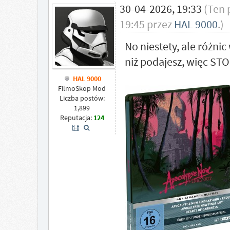
30-04-2026, 19:33
(Ten 
19:45 przez
HAL 9000
.)
No niestety, ale różni
niż podajesz, więc S
HAL 9000
FilmoSkop Mod
Liczba postów:
1,899
Reputacja:
124