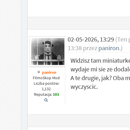
02-05-2026, 13:29
(Ten 
13:38 przez
paniron
.)
Widzisz tam miniaturke?
wydaje mi sie ze doda
paniron
A te drugie, jak? Oba m
FilmoSkop Mod
Liczba postów:
wyczyscic.
1,132
Reputacja:
103