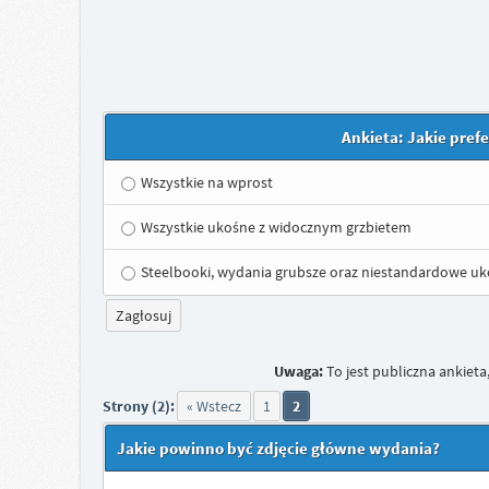
Ankieta: Jakie pref
Wszystkie na wprost
Wszystkie ukośne z widocznym grzbietem
Steelbooki, wydania grubsze oraz niestandardowe uk
Uwaga:
To jest publiczna ankiet
Strony (2):
« Wstecz
1
2
Jakie powinno być zdjęcie główne wydania?