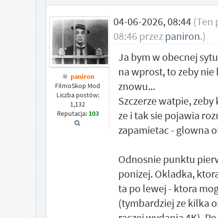
04-06-2026, 08:44
(Ten 
08:46 przez
paniron
.)
Ja bym w obecnej sytua
na wprost, to zeby ni
paniron
znowu...
FilmoSkop Mod
Liczba postów:
Szczerze watpie, zeby
1,132
ze i tak sie pojawia ro
Reputacja:
103
zapamietac - glowna ok
Odnosnie punktu pierw
ponizej. Okladka, kto
ta po lewej - ktora mo
(tymbardziej ze kilka 
raczej wydania 4K). Po