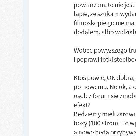
powtarzam, to nie jest
lapie, ze szukam wydan
filmoskopie go nie ma,
dodalem, albo widzial
Wobec powyzszego trud
i poprawi fotki steelb
Ktos powie, OK dobra
po nowemu. No ok, a co
osob z forum sie zmobil
efekt?
Bedziemy mieli zarowno
boxy (100 stron) - te 
a nowe beda przybywal