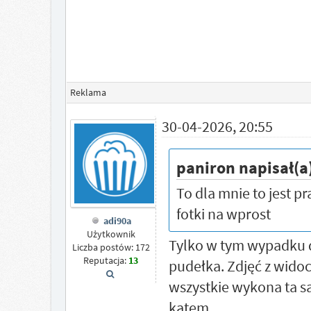
Reklama
30-04-2026, 20:55
paniron napisał(a
To dla mnie to jest p
fotki na wprost
adi90a
Użytkownik
Tylko w tym wypadku da
Liczba postów: 172
Reputacja:
13
pudełka. Zdjęć z widoc
wszystkie wykona ta
kątem.