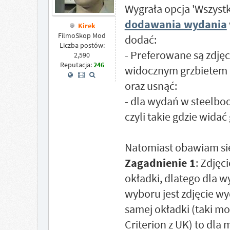
Wygrała opcja 'Wszystk
dodawania wydania
Kirek
FilmoSkop Mod
dodać:
Liczba postów:
- Preferowane są zdję
2,590
Reputacja:
246
widocznym grzbietem i
oraz usnąć:
- dla wydań w steelbo
czyli takie gdzie widać
Natomiast obawiam się,
Zagadnienie 1
: Zdjęc
okładki, dlatego dla w
wyboru jest zdjęcie wy
samej okładki (taki m
Criterion z UK) to dla