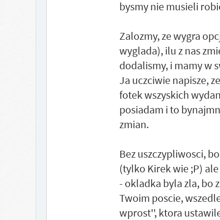
bysmy nie musieli robi
Zalozmy, ze wygra opcj
wyglada), ilu z nas zm
dodalismy, i mamy w s
Ja uczciwie napisze, z
fotek wszyskich wydan
posiadam i to bynajmnie
zmian.
Bez uszczypliwosci, b
(tylko Kirek wie ;P) a
- okladka byla zla, bo 
Twoim poscie, wszedle
wprost'', ktora ustawi