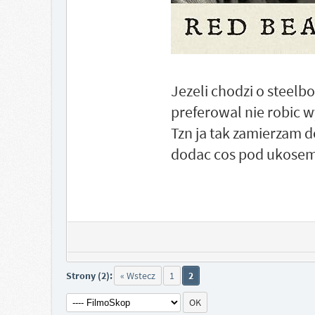
Jezeli chodzi o steelbo
preferowal nie robic wyj
Tzn ja tak zamierzam 
dodac cos pod ukosem, 
Strony (2):
« Wstecz
1
2