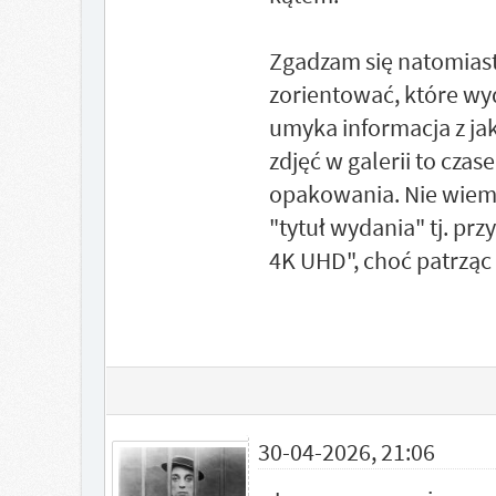
Zgadzam się natomiast,
zorientować, które wyd
umyka informacja z ja
zdjęć w galerii to cza
opakowania. Nie wiem 
"tytuł wydania" tj. pr
4K UHD", choć patrząc 
30-04-2026, 21:06