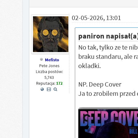
02-05-2026, 13:01
paniron napisał(a
No tak, tylko ze te ni
braku standaru, ale r
Mefisto
okladki.
Pete Jones
Liczba postów:
5,743
NP. Deep Cover
Reputacja:
172
Ja to zrobilem przed 