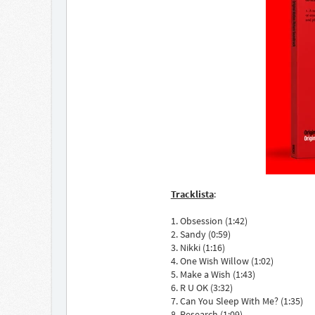
Tracklista
:
1. Obsession (1:42)
2. Sandy (0:59)
3. Nikki (1:16)
4. One Wish Willow (1:02)
5. Make a Wish (1:43)
6. R U OK (3:32)
7. Can You Sleep With Me? (1:35)
8. Research (1:09)