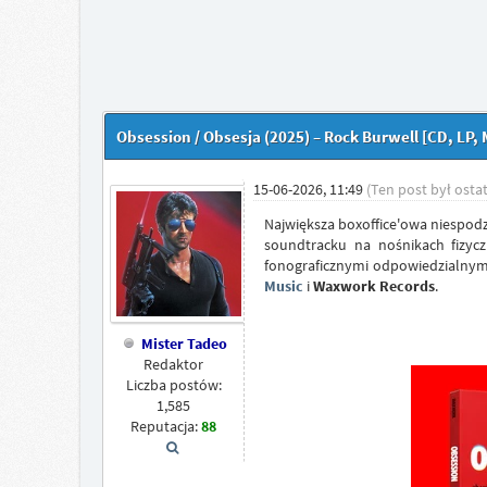
Obsession / Obsesja (2025) – Rock Burwell [CD, LP, 
15-06-2026, 11:49
(Ten post był osta
Największa boxoffice'owa niespodzi
soundtracku na nośnikach fizyc
fonograficznymi odpowiedzialny
Music
i
Waxwork Records
.
Mister Tadeo
Redaktor
Liczba postów:
1,585
Reputacja:
88