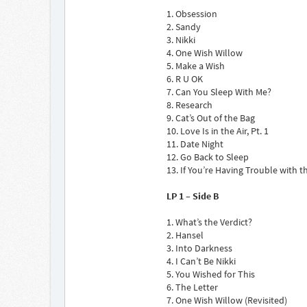
1. Obsession
2. Sandy
3. Nikki
4. One Wish Willow
5. Make a Wish
6. R U OK
7. Can You Sleep With Me?
8. Research
9. Cat’s Out of the Bag
10. Love Is in the Air, Pt. 1
11. Date Night
12. Go Back to Sleep
13. If You’re Having Trouble with 
LP 1 – Side B
1. What’s the Verdict?
2. Hansel
3. Into Darkness
4. I Can’t Be Nikki
5. You Wished for This
6. The Letter
7. One Wish Willow (Revisited)