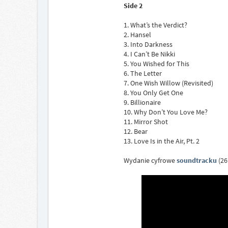
Side 2
1. What’s the Verdict?
2. Hansel
3. Into Darkness
4. I Can’t Be Nikki
5. You Wished for This
6. The Letter
7. One Wish Willow (Revisited)
8. You Only Get One
9. Billionaire
10. Why Don’t You Love Me?
11. Mirror Shot
12. Bear
13. Love Is in the Air, Pt. 2
Wydanie cyfrowe
soundtracku
(26