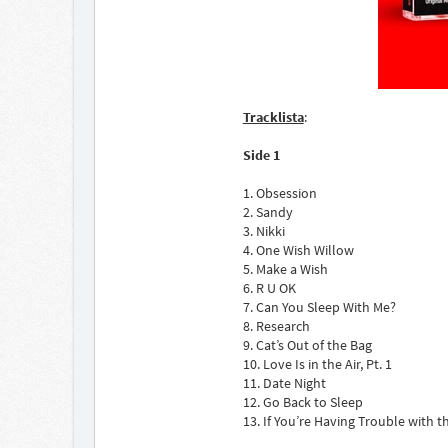
Tracklista
:
Side 1
1. Obsession
2. Sandy
3. Nikki
4. One Wish Willow
5. Make a Wish
6. R U OK
7. Can You Sleep With Me?
8. Research
9. Cat’s Out of the Bag
10. Love Is in the Air, Pt. 1
11. Date Night
12. Go Back to Sleep
13. If You’re Having Trouble with 