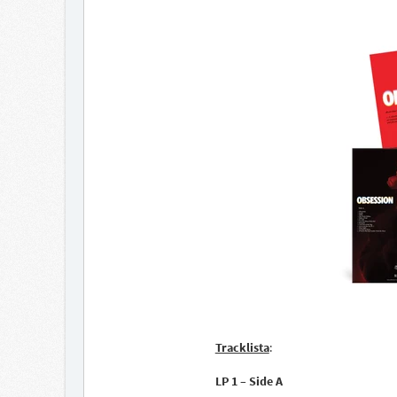
Tracklista
:
LP 1 – Side A