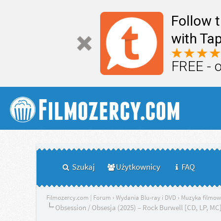
Follow 
with Tap
FREE - 
Szukaj
Użytkownicy
FAQ
Filmozercy.com | Forum
›
Wydania Blu-ray i DVD
›
Muzyka filmo
Obsession / Obsesja (2025) – Rock Burwell [CD, LP, MC