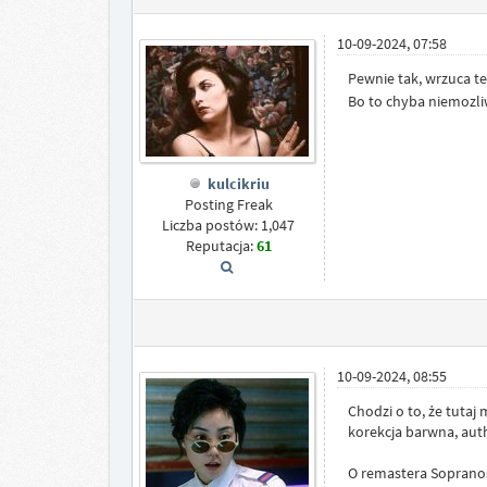
10-09-2024, 07:58
Pewnie tak, wrzuca te
Bo to chyba niemozliw
kulcikriu
Posting Freak
Liczba postów: 1,047
Reputacja:
61
10-09-2024, 08:55
Chodzi o to, że tuta
korekcja barwna, auth
O remastera Sopranos