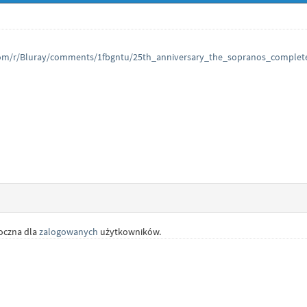
com/r/Bluray/comments/1fbgntu/25th_anniversary_the_sopranos_complete_
doczna dla
zalogowanych
użytkowników.