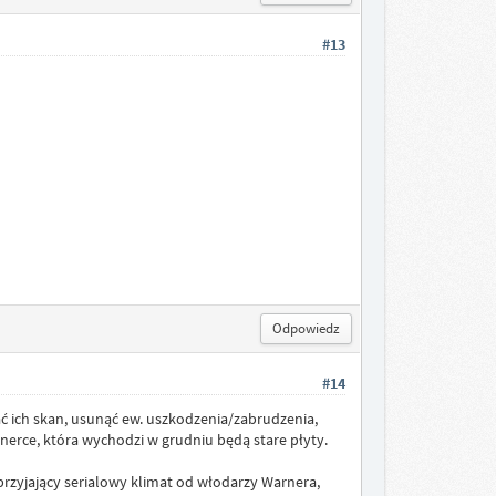
#13
Odpowiedz
#14
ć ich skan, usunąć ew. uszkodzenia/zabrudzenia,
jonerce, która wychodzi w grudniu będą stare płyty.
zyjający serialowy klimat od włodarzy Warnera,