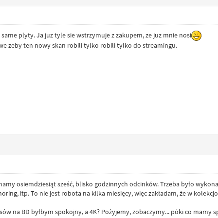
 same plyty. Ja juz tyle sie wstrzymuje z zakupem, ze juz mnie nosi
e zeby ten nowy skan robili tylko robili tylko do streamingu.
j mamy osiemdziesiąt sześć, blisko godzinnych odcinków. Trzeba było wykona
oring, itp. To nie jest robota na kilka miesięcy, więc zakładam, że w kolekc
ów na BD byłbym spokojny, a 4K? Pożyjemy, zobaczymy... póki co mamy spr