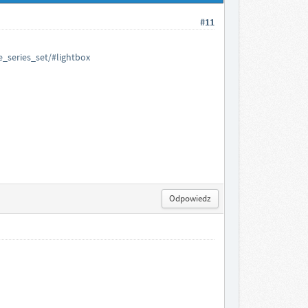
#11
series_set/#lightbox
Odpowiedz