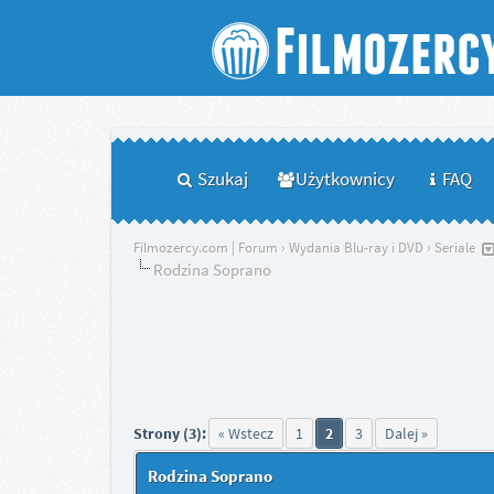
Szukaj
Użytkownicy
FAQ
Filmozercy.com | Forum
›
Wydania Blu-ray i DVD
›
Seriale
Rodzina Soprano
Strony (3):
« Wstecz
1
2
3
Dalej »
Rodzina Soprano