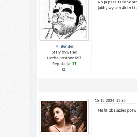
No ja pass. O ile Sop
jakby wyszło 4k to i t
Bender
Stały bywalec
Liczba postów: 697
Reputacja:
27
15-12-2024, 12:35
Misfit, zbalazłes pot