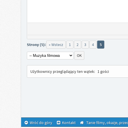
Strony (5):
« Wstecz
1
2
3
4
5
Użytkownicy przeglądający ten wątek:
1 gości
Wróć do góry
Kontakt
Tanie filmy, okazje, prz