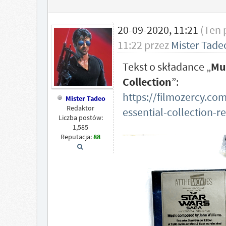
20-09-2020, 11:21
(Ten 
11:22 przez
Mister Tade
Tekst o składance „
Mus
Collection
”:
https://filmozercy.co
Mister Tadeo
Redaktor
essential-collection-r
Liczba postów:
1,585
Reputacja:
88