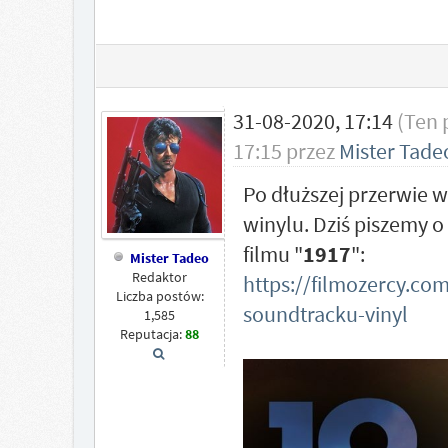
31-08-2020, 17:14
(Ten 
17:15 przez
Mister Tade
Po dłuższej przerwie
winylu. Dziś piszemy 
filmu "
1917
":
Mister Tadeo
Redaktor
https://filmozercy.c
Liczba postów:
soundtracku-vinyl
1,585
Reputacja:
88