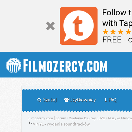
Follow 
with Tap
FREE - 
Szukaj
Użytkownicy
FAQ
Filmozercy.com | Forum
›
Wydania Blu-ray i DVD
›
Muzyka filmo
VINYL - wydania soundtracków