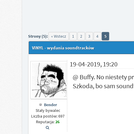
Strony (5):
« Wstecz
1
2
3
4
5
VINYL - wydania soundtracków
19-04-2019, 19:20
@ Buffy. No niestety p
Szkoda, bo sam soundt
Bender
Stały bywalec
Liczba postów: 697
Reputacja:
26