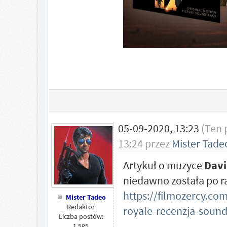
05-09-2020, 13:23
(Ten 
13:24 przez
Mister Tade
Artykuł o muzyce
Davi
niedawno została po r
https://filmozercy.co
Mister Tadeo
Redaktor
royale-recenzja-sound
Liczba postów:
1,585