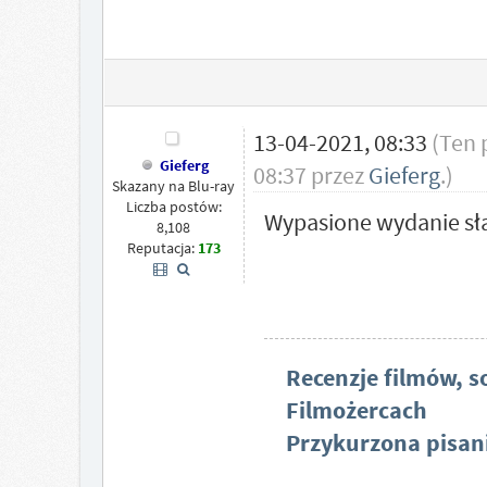
13-04-2021, 08:33
(Ten 
Gieferg
08:37 przez
Gieferg
.)
Skazany na Blu-ray
Liczba postów:
Wypasione wydanie sła
8,108
Reputacja:
173
Recenzje filmów, s
Filmożercach
Przykurzona pisani