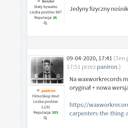
Bender
Stały bywalec
Jedyny fizyczny nośnik:
Liczba postów: 697
Reputacja:
26
09-04-2020, 17:41
(Ten 
17:51 przez
paniron
.)
Na waxworkrecords moż
oryginał + nowa wersja
paniron
FilmoSkop Mod
Liczba postów:
https://waxworkrecord
1,132
carpenters-the-thing-
Reputacja:
103