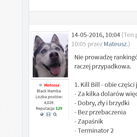
14-05-2016, 10:04
(Ten 
10:05 przez
Mateusz
.)
Nie prowadzę ranking
raczej przypadkowa.
1. Kill Bill - obie częśc
Mateusz
Black Mamba
- Za kilka dolarów wię
Liczba postów:
- Dobry, zły i brzydki
4,026
Reputacja:
129
- Bez przebaczenia
- Zapaśnik
- Terminator 2