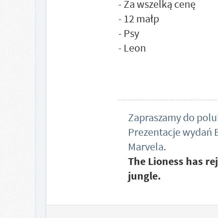
- Za wszelką cenę
- 12 małp
- Psy
- Leon
Zapraszamy do polub
Prezentacje wydań B
Marvela.
The Lioness has rej
jungle.