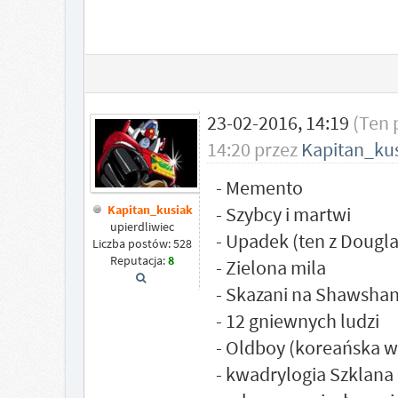
23-02-2016, 14:19
(Ten 
14:20 przez
Kapitan_ku
- Memento
Kapitan_kusiak
- Szybcy i martwi
upierdliwiec
- Upadek (ten z Dougl
Liczba postów: 528
Reputacja:
8
- Zielona mila
- Skazani na Shawsha
- 12 gniewnych ludzi
- Oldboy (koreańska w
- kwadrylogia Szklana 