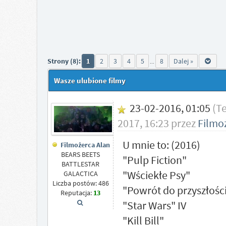
Strony (8):
1
2
3
4
5
8
Dalej »
...
Wasze ulubione filmy
23-02-2016, 01:05
(T
2017, 16:23 przez
Filmo
U mnie to: (2016)
Filmożerca Alan
BEARS BEETS
"Pulp Fiction"
BATTLESTAR
"Wściekłe Psy"
GALACTICA
Liczba postów: 486
"Powrót do przyszłości"
Reputacja:
13
"Star Wars" IV
"Kill Bill"