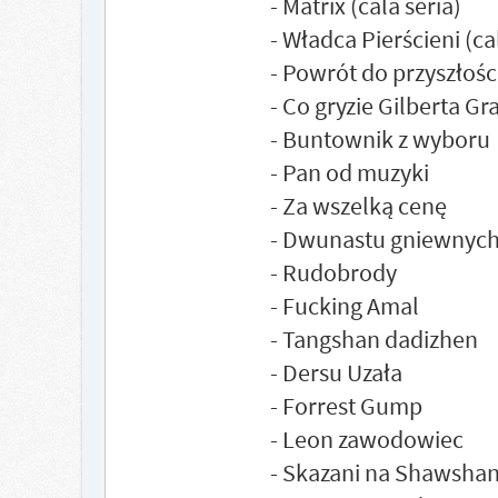
- Matrix (cala seria)
- Władca Pierścieni (ca
- Powrót do przyszłości
- Co gryzie Gilberta Gr
- Buntownik z wyboru
- Pan od muzyki
- Za wszelką cenę
- Dwunastu gniewnych
- Rudobrody
- Fucking Amal
- Tangshan dadizhen
- Dersu Uzała
- Forrest Gump
- Leon zawodowiec
- Skazani na Shawsha