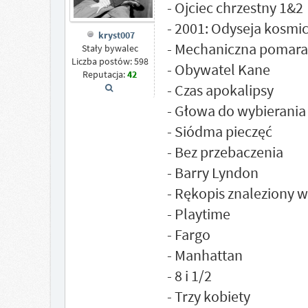
- Ojciec chrzestny 1&2
- 2001: Odyseja kosmi
kryst007
- Mechaniczna pomara
Stały bywalec
Liczba postów: 598
- Obywatel Kane
Reputacja:
42
- Czas apokalipsy
- Głowa do wybierania
- Siódma pieczęć
- Bez przebaczenia
- Barry Lyndon
- Rękopis znaleziony w
- Playtime
- Fargo
- Manhattan
- 8 i 1/2
- Trzy kobiety