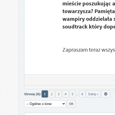
mieście poszukując 
towarzysza? Pamiętac
wampiry oddzielała s
soudtrack który dopeł
Zapraszam teraz wszys
Strony (8):
1
2
3
4
5
8
Dalej »
...