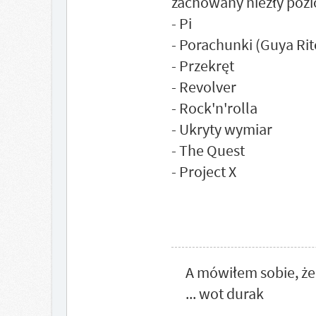
zachowany niezły poz
- Pi
- Porachunki (Guya Rit
- Przekręt
- Revolver
- Rock'n'rolla
- Ukryty wymiar
- The Quest
- Project X
A mówiłem sobie, że
... wot durak