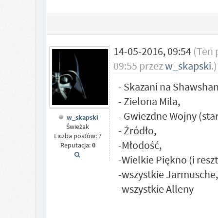
14-05-2016, 09:54
(Ten 
09:55 przez
w_skapski
.)
- Skazani na Shawshan
- Zielona Mila,
- Gwiezdne Wojny (star
w_skapski
Świeżak
- Źródło,
Liczba postów: 7
-Młodość,
Reputacja:
0
-Wielkie Piękno (i resz
-wszystkie Jarmusche,
-wszystkie Alleny