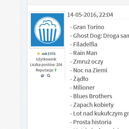
14-05-2016, 22:04
- Gran Torino
- Ghost Dog: Droga sa
- Filadelfia
- Rain Man
mk1976
Użytkownik
- Zmruż oczy
Liczba postów: 204
- Noc na Ziemi
Reputacja:
7
- Żądło
- Milioner
- Blues Brothers
- Zapach kobiety
- Lot nad kukułczym 
- Prosta historia