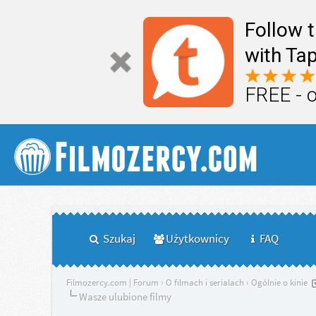
Follow 
with Tap
FREE - 
Szukaj
Użytkownicy
FAQ
Filmozercy.com | Forum
›
O filmach i serialach
›
Ogólnie o kinie
Wasze ulubione filmy