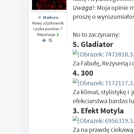
Uwaga!:
Moja opinie m
proszę o wyrozumiało
Maikeru
Nowy użytkownik
Liczba postów: 7
No to zaczynamy:
Reputacja:
2
5. Gladiator
Za Fabułę, Reżyserią i
4. 300
Za klimat, stylistykę i
efekciarstwa bardzo l
3. Efekt Motyla
Za na prawdę ciekawą t