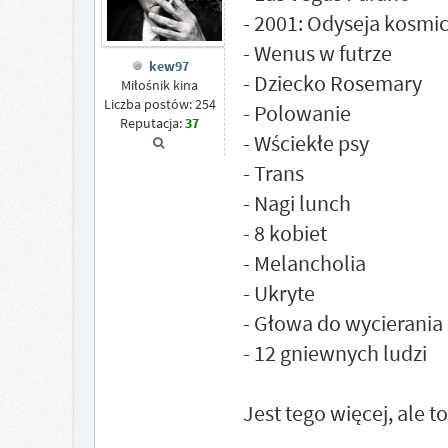
- 2001: Odyseja kosmi
- Wenus w futrze
kew97
- Dziecko Rosemary
Miłośnik kina
Liczba postów: 254
- Polowanie
Reputacja:
37
- Wściekłe psy
- Trans
- Nagi lunch
- 8 kobiet
- Melancholia
- Ukryte
- Głowa do wycierania
- 12 gniewnych ludzi
Jest tego więcej, ale t