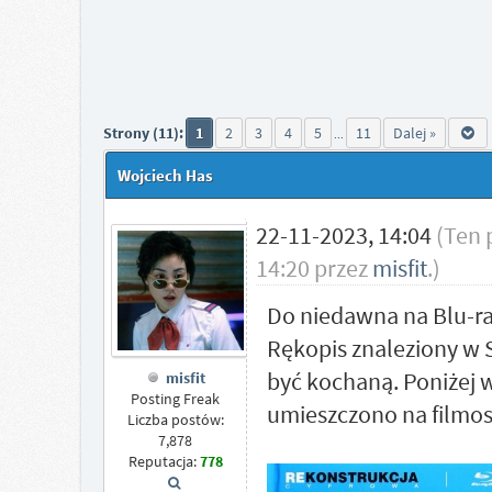
Strony (11):
1
2
3
4
5
11
Dalej »
...
Wojciech Has
22-11-2023, 14:04
(Ten 
14:20 przez
misfit
.)
Do niedawna na Blu-ray
Rękopis znaleziony w 
być kochaną. Poniżej 
misfit
Posting Freak
umieszczono na filmos
Liczba postów:
7,878
Reputacja:
778