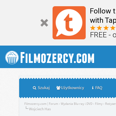
Follow 
with Tap
FREE - 
Szukaj
Użytkownicy
FAQ
Filmozercy.com | Forum
›
Wydania Blu-ray i DVD
›
Filmy
›
Reżyser
Wojciech Has