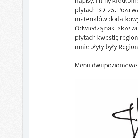
napisy. Filmy krótko
płytach BD-25. Poza w
materiałów dodatkow
Odwiedzą nas także zag
płytach kwestię regio
mnie płyty były Region
Menu dwupoziomowe. 