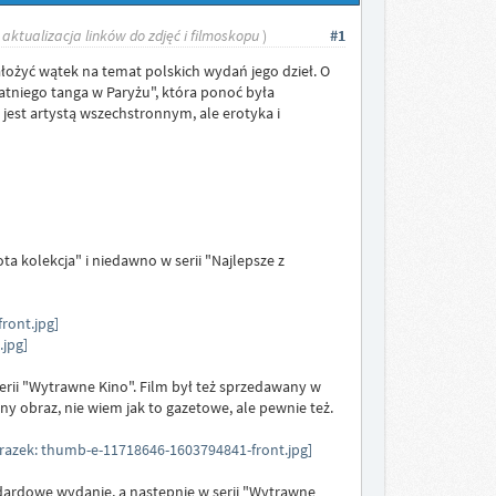
 aktualizacja linków do zdjęć i filmoskopu
)
#1
łożyć wątek na temat polskich wydań jego dzieł. O
atniego tanga w Paryżu", która ponoć była
est artystą wszechstronnym, ale erotyka i
ta kolekcja" i niedawno w serii "Najlepsze z
rii "Wytrawne Kino". Film był też sprzedawany w
 obraz, nie wiem jak to gazetowe, ale pewnie też.
andardowe wydanie, a następnie w serii "Wytrawne