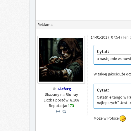
Reklama
14-01-2017, 07:54
(Ten 
Cytat:
a następnie wznowio
W takiej jakości, że o
Gieferg
Cytat:
Skazany na Blu-ray
Ostatnie tango w Pa
Liczba postów: 8,108
najlepszych". Jest 
Reputacja:
173
Może w Polsce