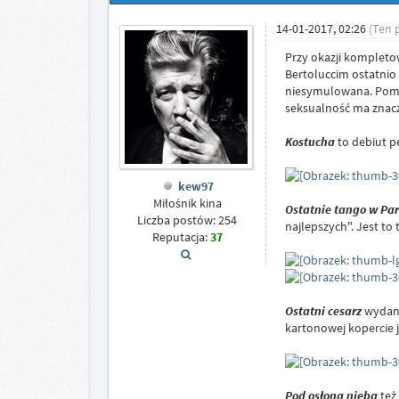
14-01-2017, 02:26
(Ten 
Przy okazji kompleto
Bertoluccim ostatnio 
niesymulowana. Pomim
seksualność ma znacz
Kostucha
to debiut p
kew97
Miłośnik kina
Ostatnie tango w Pa
Liczba postów: 254
najlepszych". Jest to
Reputacja:
37
Ostatni cesarz
wydany
kartonowej kopercie 
Pod osłoną nieba
też 