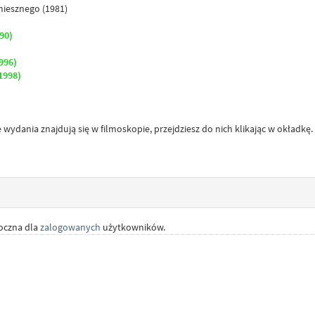
miesznego (1981)
90)
996)
1998)
e wydania znajdują się w filmoskopie, przejdziesz do nich klikając w okładkę.
doczna dla
zalogowanych
użytkowników.