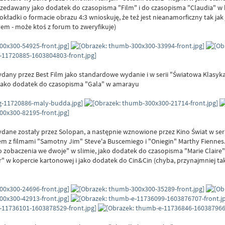
sprzedawany jako dodatek do czasopisma "Film" i do czasopisma "Claudia" w
e okładki o formacie obrazu 4:3 wnioskuję, że też jest nieanamorficzny tak j
iłem - może ktoś z forum to zweryfikuje)
dany przez Best Film jako standardowe wydanie i w serii "Światowa Klasyk
 jako dodatek do czasopisma "Gala" w amarayu
dane zostały przez Solopan, a następnie wznowione przez Kino Świat w seri
azem z filmami "Samotny Jim" Steve'a Buscemiego i "Oniegin" Marthy Fiennes
o zobaczenia we dwoje" w slimie, jako dodatek do czasopisma "Marie Claire
 w kopercie kartonowej i jako dodatek do Cin&Cin (chyba, przynajmniej ta