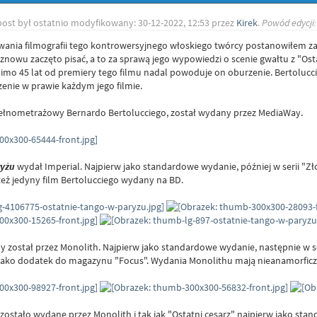
post był ostatnio modyfikowany: 30-12-2022, 12:53 przez
Kirek
.
Powód edycji:
wania filmografii tego kontrowersyjnego włoskiego twórcy postanowiłem za
znowu zaczęto pisać, a to za sprawą jego wypowiedzi o scenie gwałtu z "Ost
o 45 lat od premiery tego filmu nadal powoduje on oburzenie. Bertolucci j
enie w prawie każdym jego filmie.
ełnometrażowy Bernardo Bertolucciego, został wydany przez MediaWay.
ryżu
wydał Imperial. Najpierw jako standardowe wydanie, później w serii "Zło
 też jedyny film Bertolucciego wydany na BD.
 został przez Monolith. Najpierw jako standardowe wydanie, następnie w se
jako dodatek do magazynu "Focus". Wydania Monolithu mają nieanamorficzny
zostało wydane przez Monolith i tak jak "Ostatni cesarz" najpierw jako st