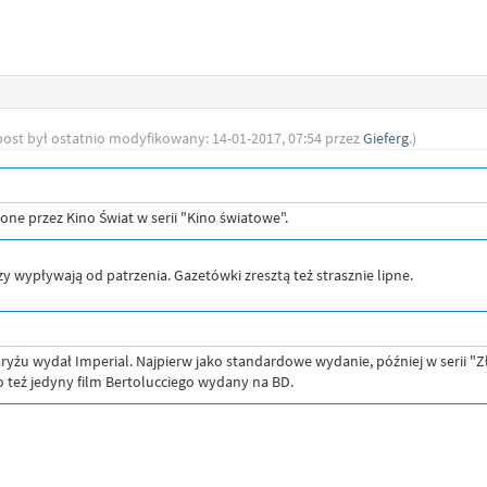
post był ostatnio modyfikowany: 14-01-2017, 07:54 przez
Gieferg
.)
ne przez Kino Świat w serii "Kino światowe".
czy wypływają od patrzenia. Gazetówki zresztą też strasznie lipne.
ryżu wydał Imperial. Najpierw jako standardowe wydanie, później w serii "Zł
to też jedyny film Bertolucciego wydany na BD.