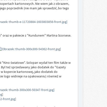
 kopertach kartonowych. Nie wiem jak z obrazem,
ak jego poprzednik (nie mam jak sprawdzić, bo tego
a" oraz w pakiecie z "Kundunem" Martina Scorsese.
i "Kino światowe". Solopan wydał ten film także w
. Był też sprzedawany jako dodatek do "Gazety
" w kopercie kartonowej, jako dodatek do
kie logo widnieje na opakowaniu) również w