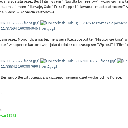
dana została przez Best Film w serii "Plus dla koneserów" i wznowiona w tej 
razem z filmami "Hawaje, Oslo" Erika Poppe i "Hawana - miasto utracone" A
ma "Gala" w kopercie kartonowej
dani przez Monolith, a następnie w serii Rzeczpospolitej "Mistrzowie kina" 
ur" w kopercie kartonowej i jako dodatek do czasopism "Wprost" i "Film" 
w Bernardo Bertolucciego, z wyszczególnieniem dzieł wydanych w Polsce:
)
)
yżu (1972)