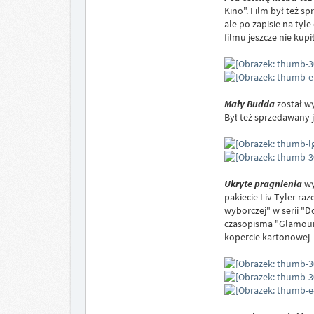
Kino". Film był też 
ale po zapisie na tyl
filmu jeszcze nie kup
Mały Budda
został wy
Był też sprzedawany
Ukryte pragnienia
wy
pakiecie Liv Tyler r
wyborczej" w serii "D
czasopisma "Glamour"
kopercie kartonowej