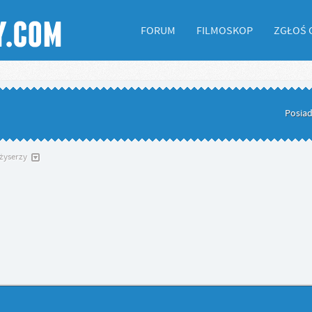
FORUM
FILMOSKOP
ZGŁOŚ 
Posiad
żyserzy