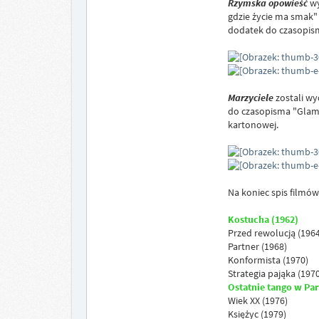
Rzymska opowieść
wy
gdzie życie ma smak" 
dodatek do czasopis
Marzyciele
zostali wy
do czasopisma "Glamo
kartonowej.
Na koniec spis filmó
Kostucha (1962)
Przed rewolucją (1964
Partner (1968)
Konformista (1970)
Strategia pająka (1970
Ostatnie tango w Par
Wiek XX (1976)
Księżyc (1979)