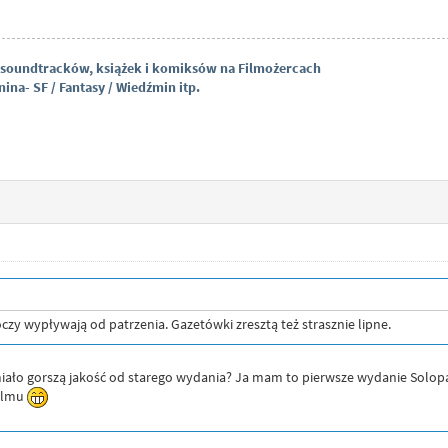
 soundtracków, książek i komiksów na Filmożercach
ina- SF / Fantasy / Wiedźmin itp.
 oczy wypływają od patrzenia. Gazetówki zresztą też strasznie lipne.
ało gorszą jakość od starego wydania? Ja mam to pierwsze wydanie Solopan
filmu