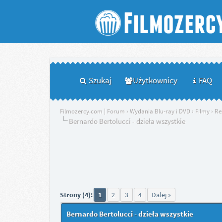
Szukaj
Użytkownicy
FAQ
Filmozercy.com | Forum
›
Wydania Blu-ray i DVD
›
Filmy
›
Re
Bernardo Bertolucci - dzieła wszystkie
Strony (4):
1
2
3
4
Dalej »
Bernardo Bertolucci - dzieła wszystkie