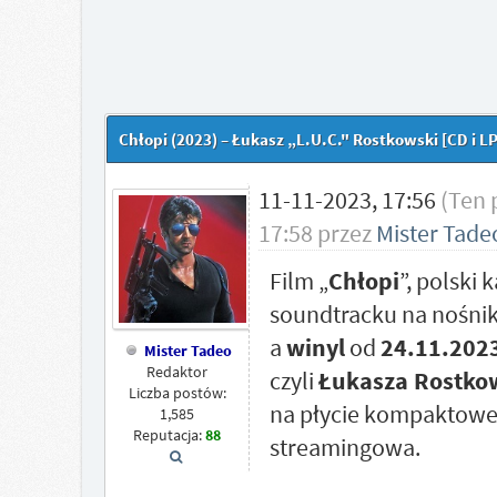
Chłopi (2023) – Łukasz „L.U.C." Rostkowski [CD i LP
11-11-2023, 17:56
(Ten 
17:58 przez
Mister Tade
Film „
Chłopi
”, polski
soundtracku na nośnik
a
winyl
od
24.11.202
Mister Tadeo
Redaktor
czyli
Łukasza Rostko
Liczba postów:
na płycie kompaktowej 
1,585
Reputacja:
88
streamingowa.