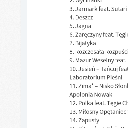
2. Wycinanki
3. Jarmark feat. Sutari
4. Deszcz
5. Jagna
6. Zaręczyny feat. Tęg
7. Bijatyka
8. Rozczesała Rozpuści
9. Mazur Weselny feat.
10. Jesień – Tańcuj fe
Laboratorium Pieśni
11. Zima* – Nisko Słon
Apolonia Nowak
12. Polka feat. Tęgie 
13. Miłosny Opętaniec 
14. Zapusty