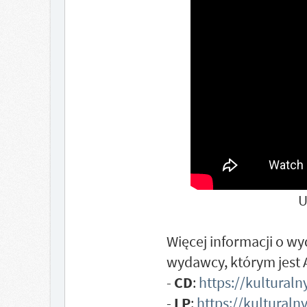
U
Więcej informacji o w
wydawcy, którym jest A
-
CD
:
https://kultural
-
LP
:
https://kultural