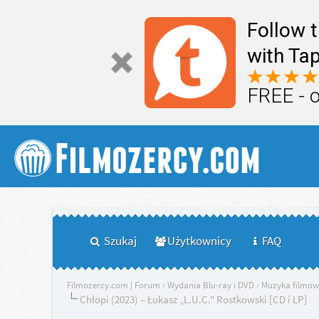
Follow 
with Tap
FREE - 
Szukaj
Użytkownicy
FAQ
Filmozercy.com | Forum
›
Wydania Blu-ray i DVD
›
Muzyka filmo
Chłopi (2023) – Łukasz „L.U.C." Rostkowski [CD i LP]