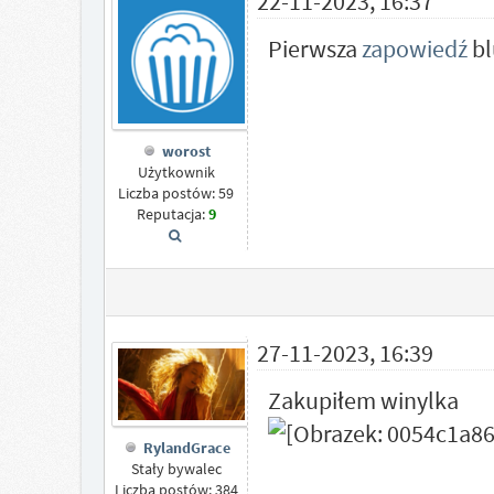
22-11-2023, 16:37
Pierwsza
zapowiedź
bl
worost
Użytkownik
Liczba postów: 59
Reputacja:
9
27-11-2023, 16:39
Zakupiłem winylka
RylandGrace
Stały bywalec
Liczba postów: 384