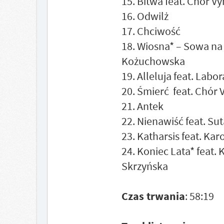
15. Bitwa feat. Chór Vyr
16. Odwilż
17. Chciwość
18. Wiosna* – Sowa na 
Kożuchowska
19. Alleluja feat. Labo
20. Śmierć feat. Chór V
21. Antek
22. Nienawiść feat. Sut
23. Katharsis feat. Kar
24. Koniec Lata* feat.
Skrzyńska
Czas trwania
: 58:19