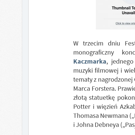
W trzecim dniu Fes
monograficzny kon
Kaczmarka
, jednego
muzyki filmowej i wie
tematy z nagrodzonej 
Marca Forstera. Prawi
złotą statuetkę pokon
Potter i więzień Azk
Thomasa Newmana („Le
i Johna Debneya („Pasj