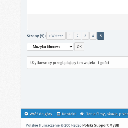
Strony (5):
« Wstecz
1
2
3
4
5
Użytkownicy przeglądający ten wątek:
1 gości
Wróć do góry
Kontakt
Tanie filmy, okazje, prz
Polskie tłumaczenie © 2007-2026
Polski Support MyBB