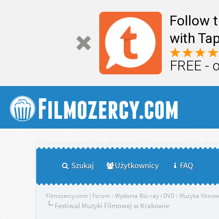
Follow 
with Tap
FREE - 
Szukaj
Użytkownicy
FAQ
Filmozercy.com | Forum
›
Wydania Blu-ray i DVD
›
Muzyka filmo
Festiwal Muzyki Filmowej w Krakowie