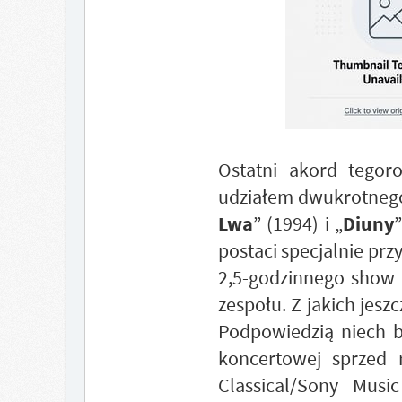
Ostatni akord tegor
udziałem dwukrotnego 
Lwa
” (1994) i „
Diuny
postaci specjalnie prz
2,5-godzinnego show
zespołu. Z jakich jes
Podpowiedzią niech 
koncertowej sprzed 
Classical/Sony Musi