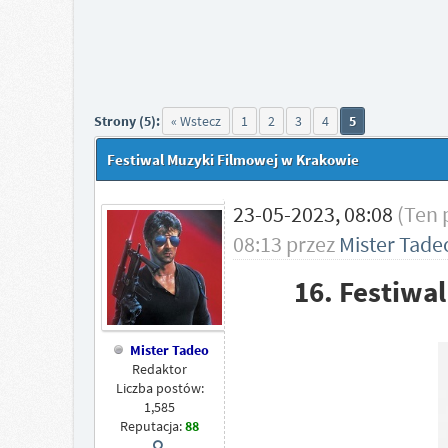
Strony (5):
« Wstecz
1
2
3
4
5
Festiwal Muzyki Filmowej w Krakowie
23-05-2023, 08:08
(Ten 
08:13 przez
Mister Tade
16. Festiwa
Mister Tadeo
Redaktor
Liczba postów:
1,585
Reputacja:
88