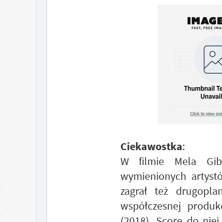
Ciekawostka
:
W filmie Mela Gib
wymienionych artyst
zagrał też drugopl
współczesnej produkc
(2018). Score do niej