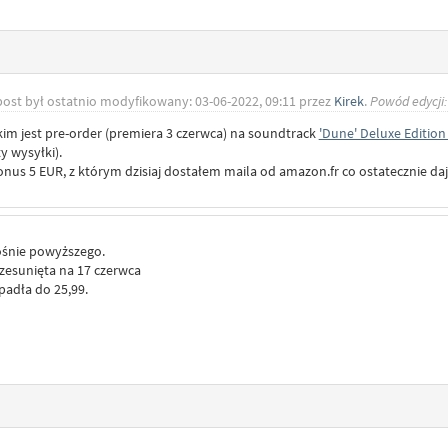
post był ostatnio modyfikowany: 03-06-2022, 09:11 przez
Kirek
.
Powód edycji:
im jest pre-order (premiera 3 czerwca) na soundtrack
'Dune' Deluxe Edition
y wysyłki).
onus 5 EUR, z którym dzisiaj dostałem maila od amazon.fr co ostatecznie da
ośnie powyższego.
rzesunięta na 17 czerwca
spadła do 25,99.