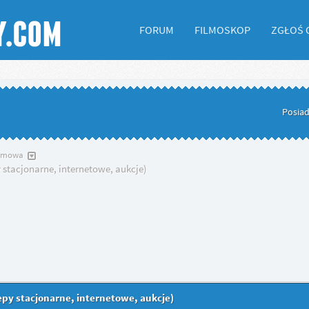
FORUM
FILMOSKOP
ZGŁOŚ 
Posiad
ilmowa
stacjonarne, internetowe, aukcje)
py stacjonarne, internetowe, aukcje)