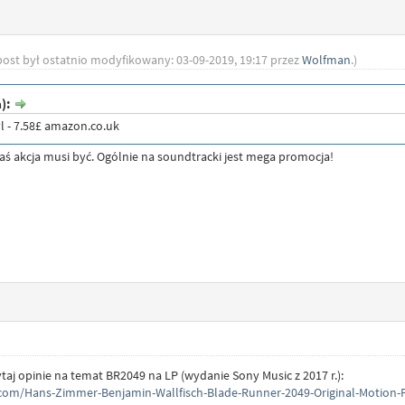
post był ostatnio modyfikowany: 03-09-2019, 19:17 przez
Wolfman
.)
a):
yl - 7.58£ amazon.co.uk
akaś akcja musi być. Ogólnie na soundtracki jest mega promocja!
aj opinie na temat BR2049 na LP (wydanie Sony Music z 2017 r.):
com/Hans-Zimmer-Benjamin-Wallfisch-Blade-Runner-2049-Original-Motion-