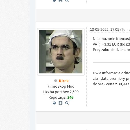
13-05-2022, 17:05
(Ten 
Na amazonie francusk
VAT) +3,31 EUR (koszt
Przy zakupie działa b
Dwie informacje odn
zła - data premiery p
Kirek
dobra - cena z 30,99 
FilmoSkop Mod
Liczba postów: 2,590
Reputacja:
246