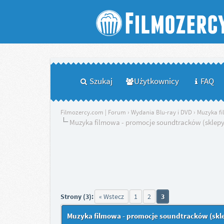
Szukaj
Użytkownicy
FAQ
Filmozercy.com | Forum
›
Wydania Blu-ray i DVD
›
Muzyka f
Muzyka filmowa - promocje soundtracków (sklepy 
Strony (3):
« Wstecz
1
2
3
Muzyka filmowa - promocje soundtracków (skle