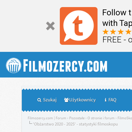
Follow 
with Tap
FREE - 
Szukaj
Użytkownicy
FAQ
Filmozercy.com | Forum
›
Pozostałe
›
O stronie i forum
›
FilmoSk
'Obżarstwo 2020 - 2025' - statystyki filmoskopu