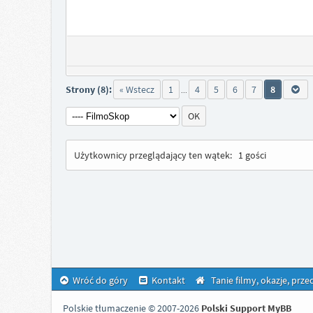
Strony (8):
« Wstecz
1
4
5
6
7
8
...
Użytkownicy przeglądający ten wątek:
1 gości
Wróć do góry
Kontakt
Tanie filmy, okazje, prz
Polskie tłumaczenie © 2007-2026
Polski Support MyBB