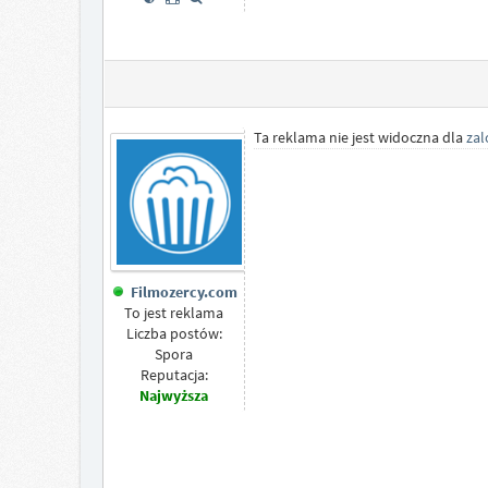
Ta reklama nie jest widoczna dla
za
Filmozercy.com
To jest reklama
Liczba postów:
Spora
Reputacja:
Najwyższa