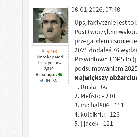
08-01-2026, 07:48
Ups, faktycznie jest to 
Post tworzyłem wykorzy
przegapiłem usunięci
2025 dodałeś 76 wyda
Kirek
FilmoSkop Mod
Prawidłowe TOP5 to (
Liczba postów:
podsumowaniem 2025
2,590
Reputacja:
246
Największy obżarciu
1. Dusia - 661
2. Mefisto - 210
3. michal806 - 151
4. kulcikriu - 126
5. j.jacek - 121