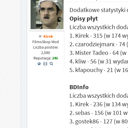
Dodatkowe statystyki 
Opisy płyt
Liczba wszystkich dod
1. Kirek - 315 (w 174 
Kirek
FilmoSkop Mod
2. czarodziejmarx - 74
Liczba postów:
3. Mister Tadeo - 64 (
2,590
Reputacja:
246
4. kliw - 56 (w 31 wyda
5. kłapouchy - 21 (w 1
BDInfo
Liczba wszystkich dod
1. Kirek - 236 (w 134 
2. sebas - 156 (w 101 
3. gostek86 - 127 (w 8