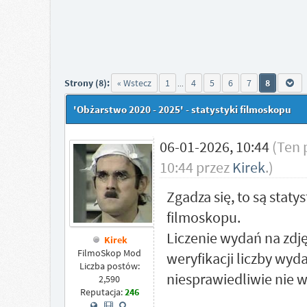
Strony (8):
« Wstecz
1
4
5
6
7
8
...
'Obżarstwo 2020 - 2025' - statystyki filmoskopu
06-01-2026, 10:44
(Ten 
10:44 przez
Kirek
.)
Zgadza się, to są sta
filmoskopu.
Liczenie wydań na zdj
Kirek
FilmoSkop Mod
weryfikacji liczby wy
Liczba postów:
niesprawiedliwie nie 
2,590
Reputacja:
246