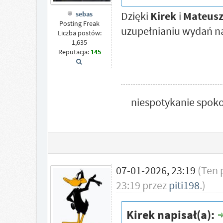
Dzięki
Kirek
i
Mateus
sebas
Posting Freak
uzupełnianiu wydań na
Liczba postów:
1,635
Reputacja:
145
niespotykanie spoko
07-01-2026, 23:19
(Ten 
23:19 przez
piti198
.)
Kirek napisał(a):