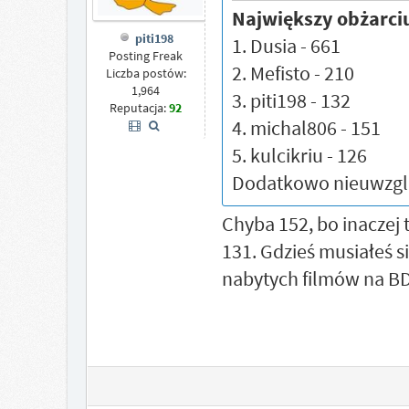
Największy obżarci
piti198
1. Dusia - 661
Posting Freak
2. Mefisto - 210
Liczba postów:
1,964
3. piti198 - 132
Reputacja:
92
4. michal806 - 151
5. kulcikriu - 126
Dodatkowo nieuwzglę
Chyba 152, bo inaczej 
131. Gdzieś musiałeś s
nabytych filmów na BD