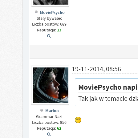
MoviePsycho
Stały bywalec
Liczba postów: 689
Reputacja:
13
19-11-2014, 08:56
MoviePsycho napi
Tak jak w temacie dz
Marioo
Grammar Nazi
Liczba postów: 856
Reputacja:
62