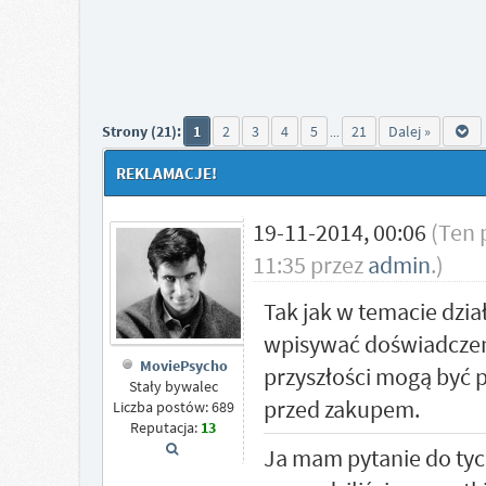
Strony (21):
1
2
3
4
5
21
Dalej »
...
REKLAMACJE!
19-11-2014, 00:06
(Ten 
11:35 przez
admin
.)
Tak jak w temacie dzi
wpisywać doświadczen
MoviePsycho
przyszłości mogą być
Stały bywalec
przed zakupem.
Liczba postów: 689
Reputacja:
13
Ja mam pytanie do tych,