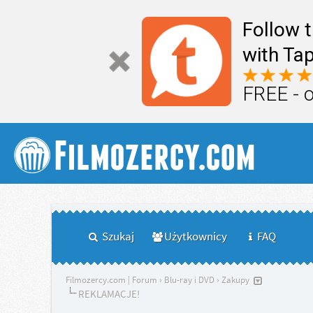
Follow 
with Tap
FREE - 
Szukaj
Użytkownicy
FAQ
Filmozercy.com | Forum
›
Blu-ray i DVD
›
Zakupy
REKLAMACJE!