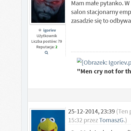
Mam małe pytanko. W s
salon stacjonarny empi
zasadzie się to odbywa
igoriev
Użytkownik
Liczba postów: 79
Reputacja:
2
"Men cry not for t
25-12-2014, 23:39
(Ten 
15:32 przez
TomaszG
.)