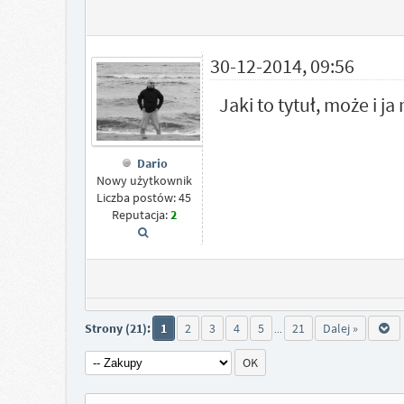
30-12-2014, 09:56
Jaki to tytuł, może i 
Dario
Nowy użytkownik
Liczba postów: 45
Reputacja:
2
Strony (21):
1
2
3
4
5
21
Dalej »
...