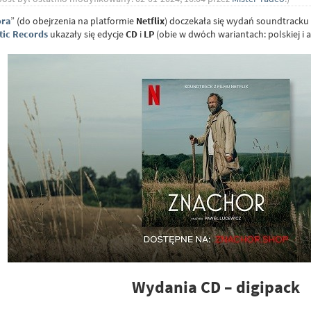
ra
” (do obejrzenia na platformie
Netflix
) doczekała się wydań soundtracku
ic Records
ukazały się edycje
CD
i
LP
(obie w dwóch wariantach: polskiej i 
Wydania CD – digipack