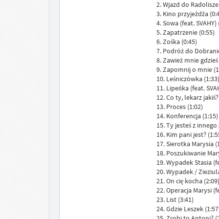
2. Wjazd do Radoliszek
3. Kino przyjeżdża (0:
4. Sowa (feat. SVAHY) 
5. Zapatrzenie (0:55)
6. Zośka (0:45)
7. Podróż do Dobrani
8. Zawieź mnie gdzieś
9. Zapomnij o mnie (1
10. Leśniczówka (1:33
11. Lipeńka (feat. SVA
12. Co ty, lekarz jakiś?
13. Proces (1:02)
14. Konferencja (1:15)
15. Ty jesteś z innego 
16. Kim pani jest? (1:5
17. Sierotka Marysia (
18. Poszukiwanie Marys
19. Wypadek Stasia (f
20. Wypadek / Zieziula
21. On cię kocha (2:09
22. Operacja Marysi (f
23. List (3:41)
24. Gdzie Leszek (1:57
25. Zrobi to Antoni? (