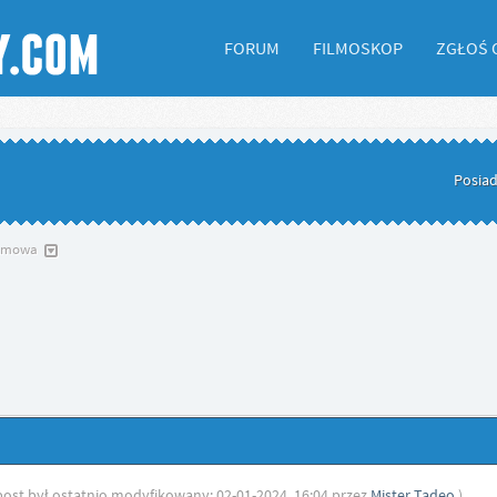
FORUM
FILMOSKOP
ZGŁOŚ 
Posiad
ilmowa
post był ostatnio modyfikowany: 02-01-2024, 16:04 przez
Mister Tadeo
.)