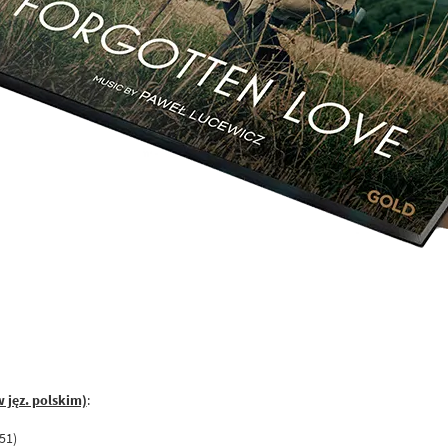
w jęz. polskim)
:
51)