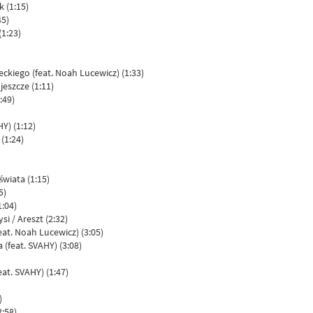
 (1:15)
45)
(1:23)
eckiego (feat. Noah Lucewicz) (1:33)
 jeszcze (1:11)
:49)
)
HY) (1:12)
 (1:24)
świata (1:15)
5)
1:04)
i / Areszt (2:32)
eat. Noah Lucewicz) (3:05)
 (feat. SVAHY) (3:08)
)
eat. SVAHY) (1:47)
)
2:58)