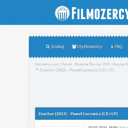
Szukaj
Użytkownicy
FAQ
Filmozercy.com | Forum
›
Wydania Blu-ray i DVD
›
Muzyka f
Znachor (2023) – Paweł Lucewicz [CD i LP]
Znachor (2023) – Paweł Lucewicz [CD i LP]
02-01-2024, 16:04
(Ten 