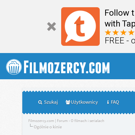
Follow 
with Tap
FREE - 
Szukaj
Użytkownicy
FAQ
Filmozercy.com | Forum
›
O filmach i serialach
Ogólnie o kinie