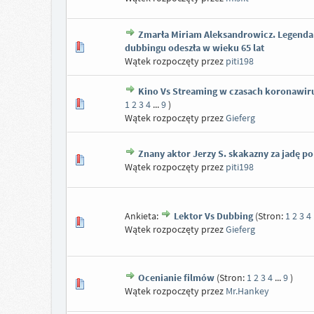
Zmarła Miriam Aleksandrowicz. Legenda
dubbingu odeszła w wieku 65 lat
Wątek rozpoczęty przez
piti198
Kino Vs Streaming w czasach koronawir
1
2
3
4
...
9
)
Wątek rozpoczęty przez
Gieferg
Znany aktor Jerzy S. skakazny za jadę po
Wątek rozpoczęty przez
piti198
Ankieta:
Lektor Vs Dubbing
(Stron:
1
2
3
4
Wątek rozpoczęty przez
Gieferg
Ocenianie filmów
(Stron:
1
2
3
4
...
9
)
Wątek rozpoczęty przez
Mr.Hankey