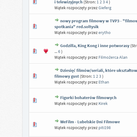
i telewizyjnych
(Stron:
1
2
3
4
)
Wątek rozpoczęty przez
Gieferg
nowy program filmowy w TVP3 - "filmo
spotkania" red.soltysik
Wątek rozpoczęty przez
erytho
Godzilla, King Kong i inne potworasy
(St
...
6
)
Wątek rozpoczęty przez
Filmożerca Alan
Dziesięć filmów/seriali, które ukształto
filmowy gust
(Stron:
1
2
3
)
Wątek rozpoczęty przez
Ethan
Figurki bohaterów filmowych
Wątek rozpoczęty przez
Kirek
WeFilm - Lubelskie Dni Filmowe
Wątek rozpoczęty przez
piti198