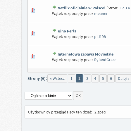
Netflix oficjalnie w Polsce!
(Stron:
1
2
3
4
Wątek rozpoczęty przez
meaner
Kino Perła
Wątek rozpoczęty przez
piti198
Internetowa zabawa Moviedale
Wątek rozpoczęty przez
RylandGrace
Strony (6):
« Wstecz
1
2
3
4
5
6
Dalej »
Użytkownicy przeglądający ten dział:
2 gości