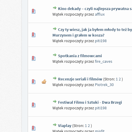
Kino dekady – czyli najlepsza prywatna s
Wątek rozpoczęty przez
afflux
Czy ty wiesz, jak ja byłem młody to też b
Murzynem i grałem w kosza?
Wątek rozpoczęty przez
piti198
Spotkania z filmowcami
Wątek rozpoczęty przez
fire_caves
Recenzje seriali i filmów
(Stron:
1
2
)
Wątek rozpoczęty przez
Piotrek_30
Festiwal Filmu i Sztuki - Dwa Brzegi
Wątek rozpoczęty przez
piti198
Viaplay
(Stron:
1
2
)
Wątek rozpoczęty przez
misfit