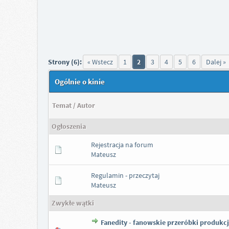
Strony (6):
« Wstecz
1
2
3
4
5
6
Dalej »
Ogólnie o kinie
Temat
/
Autor
Ogłoszenia
Rejestracja na forum
Mateusz
Regulamin - przeczytaj
Mateusz
Zwykłe wątki
Fanedity - fanowskie przeróbki produkc